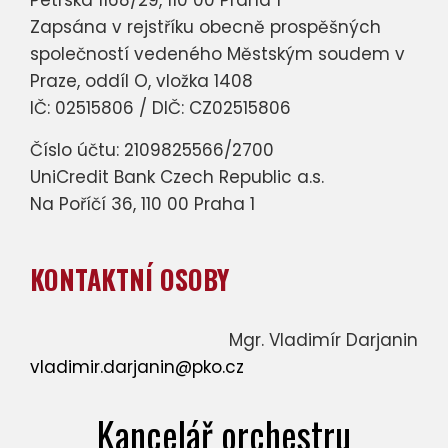
Petrská 1168/29, 110 00 Praha 1
Zapsána v rejstříku obecně prospěšných
společností vedeného Městským soudem v
Praze, oddíl O, vložka 1408
IČ: 02515806 / DIČ: CZ02515806
Číslo účtu: 2109825566/2700
UniCredit Bank Czech Republic a.s.
Na Poříčí 36, 110 00 Praha 1
KONTAKTNÍ OSOBY
Mgr. Vladimír Darjanin
vladimir.darjanin@pko.cz
Kancelář orchestru