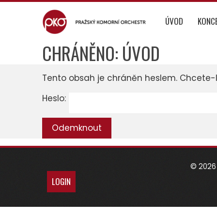
Skip
to
ÚVOD
KONC
content
CHRÁNĚNO: ÚVOD
Tento obsah je chráněn heslem. Chcete-li 
Heslo:
© 2026 
LOGIN