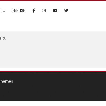
I
ENGLISH
lo.
Themes