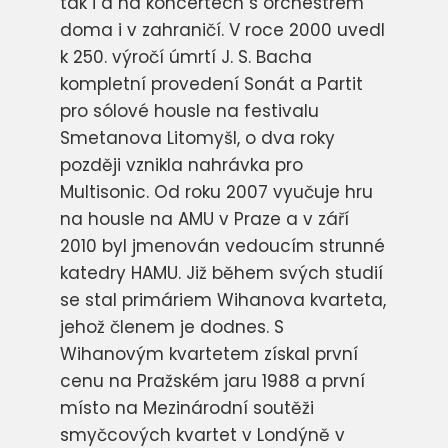
tak i a na koncertech s orchestrem
doma i v zahraničí. V roce 2000 uvedl
k 250. výročí úmrtí J. S. Bacha
kompletní provedení Sonát a Partit
pro sólové housle na festivalu
Smetanova Litomyšl, o dva roky
později vznikla nahrávka pro
Multisonic. Od roku 2007 vyučuje hru
na housle na AMU v Praze a v září
2010 byl jmenován vedoucím strunné
katedry HAMU. Již během svých studií
se stal primáriem Wihanova kvarteta,
jehož členem je dodnes. S
Wihanovým kvartetem získal první
cenu na Pražském jaru 1988 a první
místo na Mezinárodní soutěži
smyčcových kvartet v Londýně v