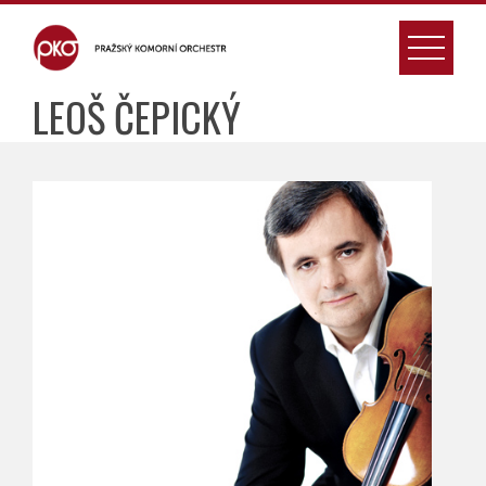
Skip
to
content
LEOŠ ČEPICKÝ