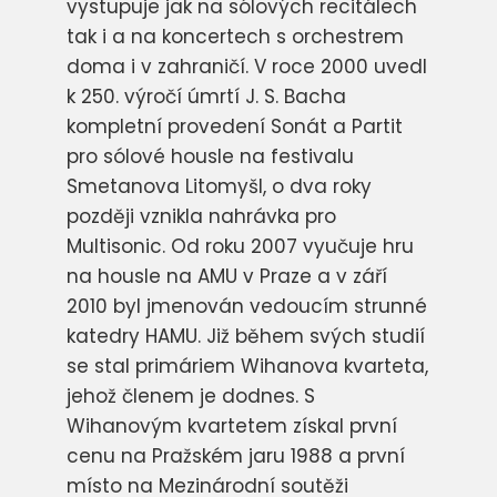
vystupuje jak na sólových recitálech
tak i a na koncertech s orchestrem
doma i v zahraničí. V roce 2000 uvedl
k 250. výročí úmrtí J. S. Bacha
kompletní provedení Sonát a Partit
pro sólové housle na festivalu
Smetanova Litomyšl, o dva roky
později vznikla nahrávka pro
Multisonic. Od roku 2007 vyučuje hru
na housle na AMU v Praze a v září
2010 byl jmenován vedoucím strunné
katedry HAMU. Již během svých studií
se stal primáriem Wihanova kvarteta,
jehož členem je dodnes. S
Wihanovým kvartetem získal první
cenu na Pražském jaru 1988 a první
místo na Mezinárodní soutěži