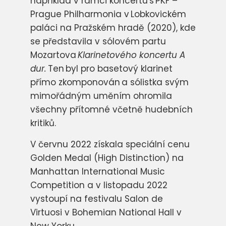
například v rámci koncertu
s
PKF –
Prague Philharmonia v
Lobkovickém
paláci na Pražském hradě (2020), kde
se představila v sólovém partu
Mozartova
Klarinetového koncertu A
dur.
Ten byl pro basetový klarinet
přímo zkomponován a sólistka svým
mimořádným uměním ohromila
všechny přítomné včetně hudebních
kritiků.
V červnu 2022 získala speciální cenu
Golden Medal (High Distinction) na
Manhattan International Music
Competition a v listopadu 2022
vystoupí na festivalu Salon de
Virtuosi v Bohemian National Hall v