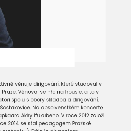
ktivně věnuje dirigování, které studoval v
Praze. Věnoval se hře na housle, a to v
oři spolu s obory skladba a dirigování.
. Šostakoviče. Na absolvenstkém koncertě
kaara Akiry Ifukubeho. V roce 2012 založil
 roce 2014 se stal pedagogem Pražské