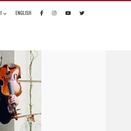
I
ENGLISH