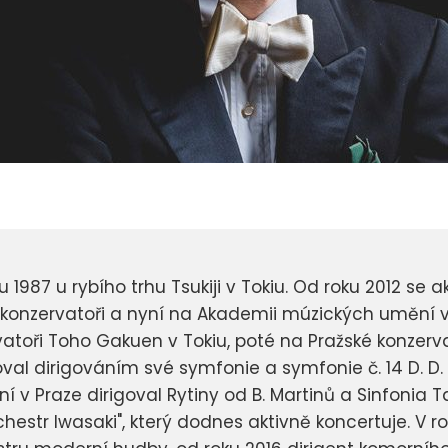
 1987 u rybího trhu Tsukiji v Tokiu. Od roku 2012 se a
konzervatoři a nyní na Akademii múzických umění v 
toři Toho Gakuen v Tokiu, poté na Pražské konzervat
val dirigováním své symfonie a symfonie č. 14 D. D
 Praze dirigoval Rytiny od B. Martinů a Sinfonia Tap
chestr Iwasaki", který dodnes aktivně koncertuje. V