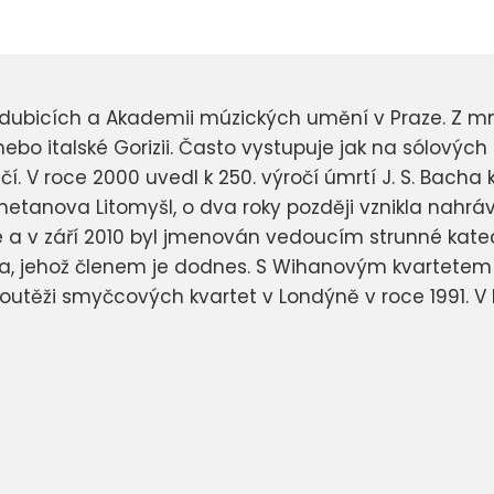
ardubicích a Akademii múzických umění v Praze. Z
bo italské Gorizii. Často vystupuje jak na sólových 
. V roce 2000 uvedl k 250. výročí úmrtí J. S. Bacha
metanova Litomyšl, o dva roky později vznikla nahráv
 a v září 2010 byl jmenován vedoucím strunné kated
, jehož členem je dodnes. S Wihanovým kvartetem z
outěži smyčcových kvartet v Londýně v roce 1991. V