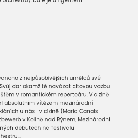
 orchestru). Dále je dirigentem
 jednoho z nejpůsobivějších umělců své
Svůj dar okamžitě navázat citovou vazbu
ištěm v romantickém repertoáru. V cizině
stal absolutním vítězem mezinárodní
áních u nás i v cizině (Maria Canals
ttbewerb v Kolíně nad Rýnem, Mezinárodní
šných debutech na festivalu
chestru…