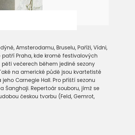
ýně, Amsterodamu, Bruselu, Paříži, Vídni,
 patří Praha, kde kromě festivalových
na pěti večerech během jediné sezony
Také na americké půdě jsou kvartetisté
eho Carnegie Hall. Pro příští sezonu
i a Šanghaji. Repertoár souboru, jímž se
udobou českou tvorbu (Feld, Gemrot,