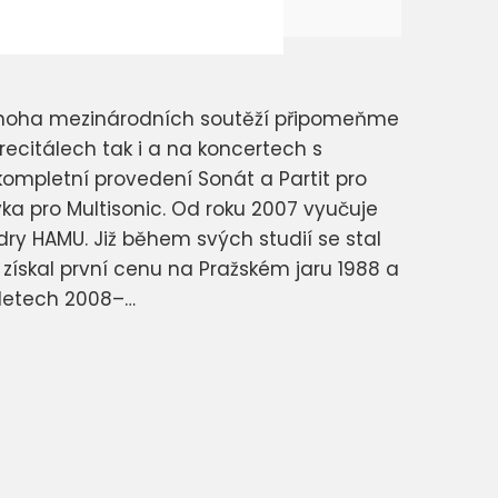
 mnoha mezinárodních soutěží připomeňme
recitálech tak i a na koncertech s
 kompletní provedení Sonát a Partit pro
ka pro Multisonic. Od roku 2007 vyučuje
ry HAMU. Již během svých studií se stal
ískal první cenu na Pražském jaru 1988 a
 letech 2008–…