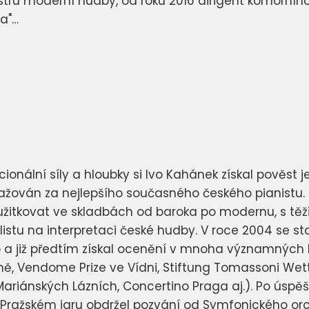
stru moderní hudby, od roku 2016 dirigent komorního
ma"…
ionální síly a hloubky si Ivo Kahánek získal pověst
ován za nejlepšího současného českého pianistu. 
užitkovat ve skladbách od baroka po modernu, s těž
listu na interpretaci české hudby. V roce 2004 se 
 a již předtím získal ocenění v mnoha významných kl
ně, Vendome Prize ve Vídni, Stiftung Tomassoni We
ariánských Lázních, Concertino Praga aj.). Po úspě
Pražském jaru obdržel pozvání od Symfonického or