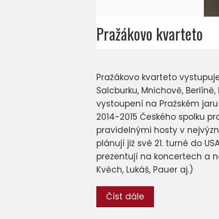
Pražákovo kvarteto
Pražákovo kvarteto vystupuje
Salcburku, Mnichově, Berlíně
vystoupení na Pražském jaru
2014-2015 Českého spolku pr
pravidelnými hosty v nejvýz
plánují již své 21. turné do U
prezentují na koncertech a 
Kvěch, Lukáš, Pauer aj.)
Číst dále