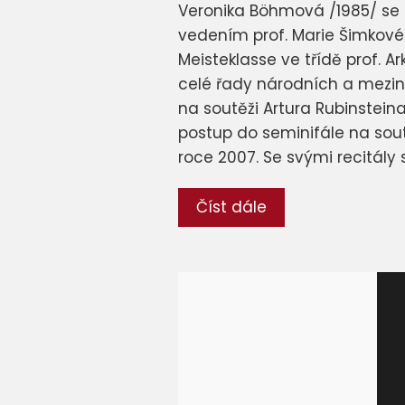
Veronika Böhmová /1985/ se n
vedením prof. Marie Šimkové 
Meisteklasse ve třídě prof. 
celé řady národních a mezinár
na soutěži Artura Rubinsteina
postup do seminifále na sout
roce 2007. Se svými recitály 
Číst dále