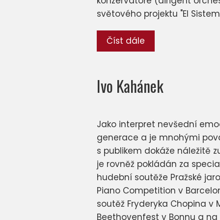
konzervatoře (dirigent orche
světového projektu "El Siste
Číst dále
Ivo Kahánek
Jako interpret nevšední emoc
generace a je mnohými považ
s publikem dokáže náležitě z
je rovněž pokládán za specia
hudební soutěže Pražské jaro
Piano Competition v Barcelo
soutěž Fryderyka Chopina v M
Beethovenfest v Bonnu a na 