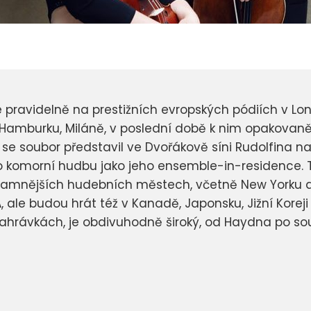
 pravidelně na prestižních evropských pódiích v Lond
, Hamburku, Miláně, v poslední době k nim opakovaně
 se soubor představil ve Dvořákově síni Rudolfina 
o komorní hudbu jako jeho ensemble-in-residence. 
namnějších hudebních městech, včetně New Yorku a j
SA, ale budou hrát též v Kanadě, Japonsku, Jižní Korej
nahrávkách, je obdivuhodně široký, od Haydna po so