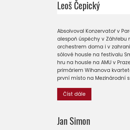
Leoš Čepický
Absolvoval Konzervatoř v P
alespoň úspěchy v Záhřebu ne
orchestrem doma i v zahraničí
sólové housle na festivalu S
hru na housle na AMU v Praze
primáriem Wihanova kvarteta
první místo na Mezinárodní s
Číst dále
Jan Simon