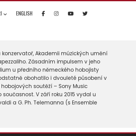
I
ENGLISH
ou konzervatoř, Akademii múzických umění
apezzaliho. Zásadním impulsem v jeho
udium u předního německého hobojisty
podstatně obohatilo i dvouleté působení v
ch hobojových soutěží – Sony Music
 současnost. V září roku 2015 vydal u
ivaldi a G. Ph. Telemanna (s Ensemble