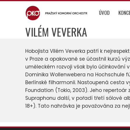
Skip
to
ÚVOD
KONC
content
VILÉM VEVERKA
Hobojista Vilém Veverka patří k nejrespe
v Praze a opakovaně se účastnil kurzů 
uměleckém rozvoji však bylo účinkování 
Dominika Wollenwebera na Hochschule für M
Berlínské filharmonii. Nastoupená cesta v
Foundation (Tokio, 2003). Jeho repertoár 
Supraphonu další, v pořadí třetí sólové a
18+). Tato nahrávka je považována za nej