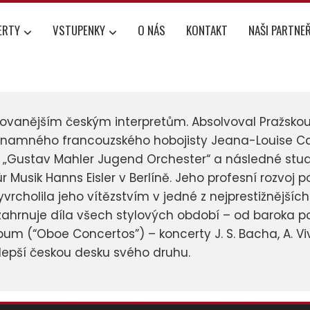
ERTY
VSTUPENKY
O NÁS
KONTAKT
NAŠI PARTNEŘ
ktovanějším českým interpretům. Absolvoval Pražsk
významného francouzského hobojisty Jeana-Louise C
v „Gustav Mahler Jugend Orchester“ a následné st
usik Hanns Eisler v Berlíně. Jeho profesní rozvoj 
yvrcholila jeho vítězstvím v jedné z nejprestižnější
zahrnuje díla všech stylových období – od baroka po
lbum (“Oboe Concertos”) – koncerty J. S. Bacha, A. V
lepší českou desku svého druhu.