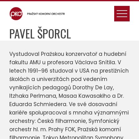
Skip
to
content
PAVEL ŠPORCL
Vystudoval Pražskou konzervatoř a hudební
fakultu AMU u profesora Václava Snítila. V
letech 1991–96 studoval v USA na prestižních
školách a univerzitách pod vedením
vynikajících pedagogů Dorothy De Lay,
Itzhaka Perlmana, Masaa Kawasakiho a Dr.
Eduarda Schmiedera. Ve své dosavadní
kariéře spolupracoval s mnoha významnými
orchestry: Česká filharmonie, Symfonický
orchestr hl. m. Prahy FOK, Pražská komorní
filharmonie, Tokyo Metropolitan Symphony