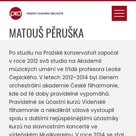
Skip
to
content
MATOUŠ PĚRUŠKA
Po studiu na Pražské konzervatoři započal
v roce 2012 svá studia na Akademii
múzických umění ve třídě profesora Leoše
Čepického. V letech 2012–2014 byl členem
orchestrální akademie České filharmonie,
kde od té doby pravidelně vypomáhá.
Pravidelně se účastní kurzů Vídeňské
filharmonie a několikrát sólově vystoupil
spolu s dalšími nejúspěšnějšími účastníky
kurzů na slavnostním koncertě ve
vídeňském Musikvereinu. V roce 2014 se stal