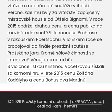
vítězem mezinárodní soutěže v italské
Veroně, kde mu byly za vítězství zapůjčeny
mistrovské housle od Ottela Bignami. V roce
2015 obdržel druhou cenu a cenu publika na
mezinárodní soutěži Johannese Brahmse
v rakouském Pöertsachu. V loňském roce se
probojoval do finále prestižní soutěže
Pražského jara. Kromě sólové činnosti se
intenzivně věnuje komorní hře.
S violoncellistkou Kristinou Vocetkovou získali
za komorní hru v létě 2015 cenu Zoltána
Kodályho a cenu Bohuslava Martinů.
© 2026 Pražský komorní orchestr
|
e-FRACTAL, s.r.o.
|
Total
od Hash Themes