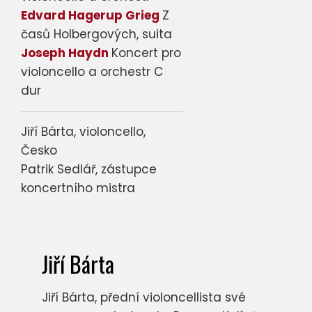
Edvard Hagerup Grieg
Z
časů Holbergových, suita
Joseph Haydn
Koncert pro
violoncello a orchestr C
dur
Jiří Bárta, violoncello,
Česko
Patrik Sedlář, zástupce
koncertního mistra
Jiří Bárta
Jiří Bárta, přední violoncellista své