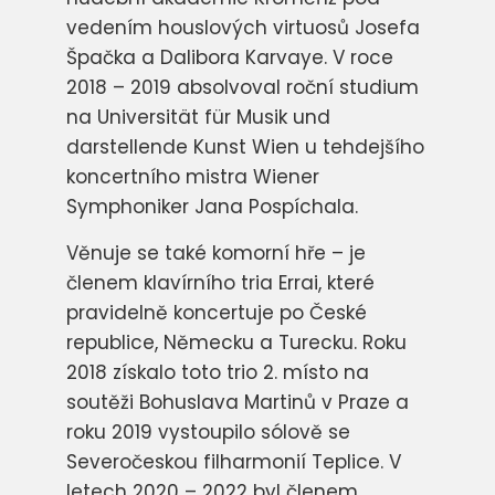
vedením houslových virtuosů Josefa
Špačka a Dalibora Karvaye. V roce
2018 – 2019 absolvoval roční studium
na Universität für Musik und
darstellende Kunst Wien u tehdejšího
koncertního mistra Wiener
Symphoniker Jana Pospíchala.
Věnuje se také komorní hře – je
členem klavírního tria Errai, které
pravidelně koncertuje po České
republice, Německu a Turecku. Roku
2018 získalo toto trio 2. místo na
soutěži Bohuslava Martinů v Praze a
roku 2019 vystoupilo sólově se
Severočeskou filharmonií Teplice. V
letech 2020 – 2022 byl členem